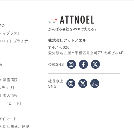
捺染
がんばる会社をWebで支える。
ロパティプラス]
株式会社アットノエル
コロイドプラチナ
〒464-0026
愛知県名古屋市千種区井上町77 大峯ビル4B
ら
公式SNS
 聖霊病院
社長水上
SNS
カステッリ]
 求人情報
スピードヒート]
ダイレクト
ラボ 江川竜之建築