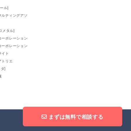
モール]
サルティングアソ
ヴェロメタル]
コーポレーション
コーポレーション
サイト
アトリエ
ノダ]
属
まずは無料で相談する
© 2026 ATTNOEL Inc.