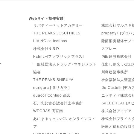
Webサイト制作実績
リバティーペットアカデミー
株式会社マルスギ
THE PEAKS JOSUI HILLS
property+ [プ
LIVING collections
除菌消臭錯体ナノ
株式会社N.S.D
スプレー
Fabric+[ファブリックプラス]
内田建設株式会社
ア
一般社団法人トラック・マネジメント
仕出し割烹 い志は
協会
川島建築事務所
THE PEAKS SHIBUYA
社会福祉法人聖霊会
nurigara [ ヌリガラ ]
De Castelli [デ
quador Contigo 高宮
ニッティド株式会社
石川忠比古公認会計士事務所
SPEEDHEAT [
WECRAS 高宮南
株式会社アイデア
あにまるキャンパス オンラインスト
株式会社プライム
ア
医療と福祉の設計
Link Wig [リンクウィッグ]
スタジオ