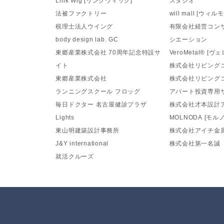
法被ファクトリー
will mall [ウィル
税理士法人ウイング
有限会社経営コン
body design lab. GC
シエーション
東郷産業株式会社 70周年記念特設サ
VeroMetal®️ [
イト
株式会社リビング
東郷産業株式会社
株式会社リビング
ランニングスクール フロッグ
アパート投資専用
毎日ドクター 名古屋健診プラザ
株式会社才本設計
Lights
MOLNODA [モル
東山明建築設計事務所
株式会社アイチ金
J&Y international
株式会社第一名誠
就活クルーズ