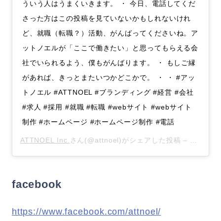
ういう人はうまくいきます。 ・ 今日、電話してくだ
さった方はこの投稿を見ていないかもしれないけれ
ど、就職（転職？）活動、がんばってくださいね。ア
ットノエルが「ここで働きたい」と思ってもらえる会
社でいられるよう、僕もがんばります。 ・ もしご縁
があれば、きっとまたいつかどこかで。 ・ ・ #アッ
トノエル #ATTNOEL #ブランディング #経営 #会社
#求人 #採用 #就職 #転職 #webサイト #webサイト
制作 #ホームページ #ホームページ制作 #電話
ATTNOEL Inc.
さん(@attnoel)がシェアした投稿 –
2019年
facebook
https://www.facebook.com/attnoel/