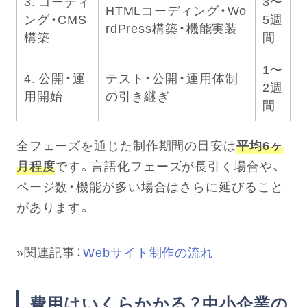
3. コーディ
3〜
HTMLコーディング・Wo
ング・CMS
5週
rdPress構築・機能実装
構築
間
1〜
4. 公開・運
テスト・公開・運用体制
2週
用開始
の引き継ぎ
間
全フェーズを通じた制作期間の目安は
平均6ヶ
月程度
です。言語化フェーズが長引く場合や、
ページ数・機能が多い場合はさらに延びること
があります。
»関連記事：
Webサイト制作の流れ
費用はいくらかかる？中小企業の