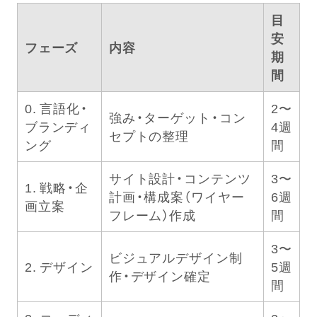
目
安
フェーズ
内容
期
間
0. 言語化・
2〜
強み・ターゲット・コン
ブランディ
4週
セプトの整理
ング
間
サイト設計・コンテンツ
3〜
1. 戦略・企
計画・構成案（ワイヤー
6週
画立案
フレーム）作成
間
3〜
ビジュアルデザイン制
2. デザイン
5週
作・デザイン確定
間