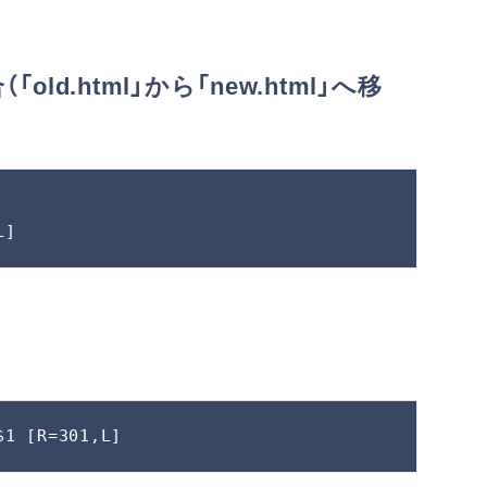
.html」から「new.html」へ移
L]
$1 [R=301,L]