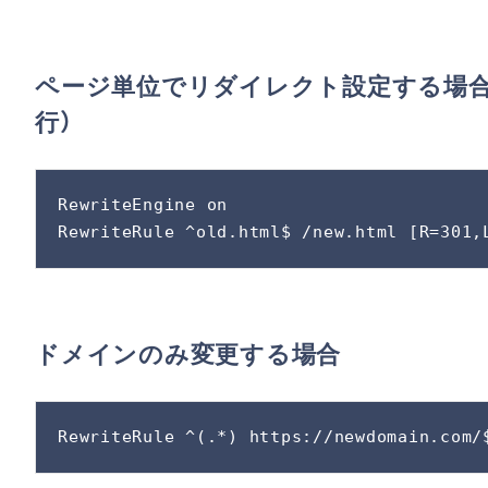
ページ単位でリダイレクト設定する場合（「old
行）
RewriteEngine on

RewriteRule ^old.html$ /new.html [R=301,
ドメインのみ変更する場合
RewriteRule ^(.*) https://newdomain.com/