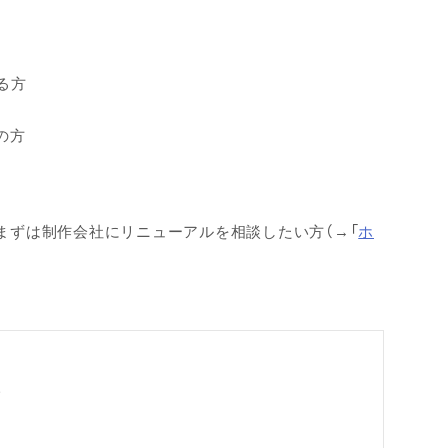
る方
の方
まずは制作会社にリニューアルを相談したい方（→「
ホ
次