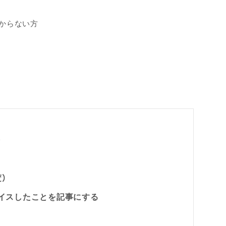
わからない方
次
）
バイスしたことを記事にする