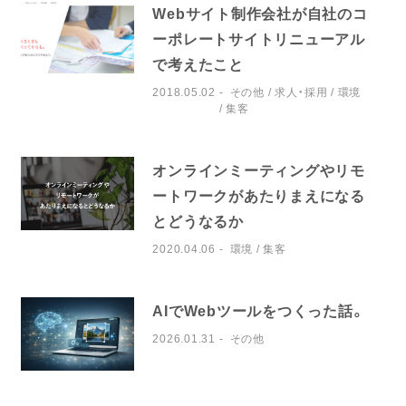
Webサイト制作会社が自社のコ
ーポレートサイトリニューアル
で考えたこと
2018.05.02
その他
求人・採用
環境
集客
オンラインミーティングやリモ
ートワークがあたりまえになる
とどうなるか
2020.04.06
環境
集客
AIでWebツールをつくった話。
2026.01.31
その他