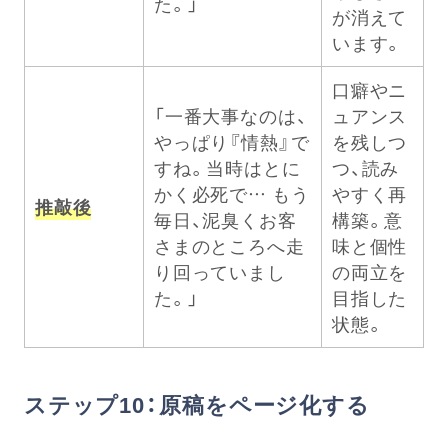
た。」
が消えて
います。
口癖やニ
「一番大事なのは、
ュアンス
やっぱり『情熱』で
を残しつ
すね。当時はとに
つ、読み
かく必死で… もう
やすく再
推敲後
毎日、泥臭くお客
構築。意
さまのところへ走
味と個性
り回っていまし
の両立を
た。」
目指した
状態。
ステップ10：原稿をページ化する