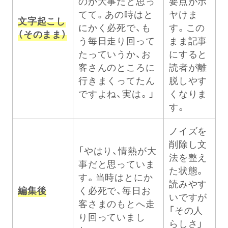
のが大事だと思っ
要点がボ
てて。あの時はと
ヤけま
文字起こし
にかく必死で、も
す。この
（そのまま）
う毎日走り回って
まま記事
たっていうか、お
にすると
客さんのところに
読者が離
行きまくってたん
脱しやす
ですよね、実は。」
くなりま
す。
ノイズを
削除し文
「やはり、情熱が大
法を整え
事だと思っていま
た状態。
す。当時はとにか
読みやす
編集後
く必死で、毎日お
いですが
客さまのもとへ走
「その人
り回っていまし
らしさ」