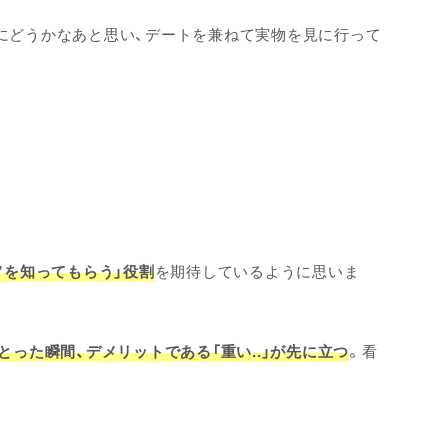
にどうかなあと思い、デートを兼ねて実物を見に行って
”を知ってもらう」役割
を期待しているように思いま
とった瞬間、デメリットである「重い..」が先に立つ
。看